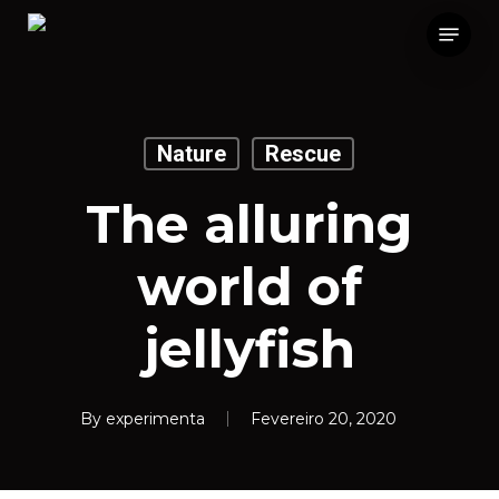
Skip
Menu
to
main
content
Nature
Rescue
The alluring
world of
jellyfish
By
experimenta
Fevereiro 20, 2020