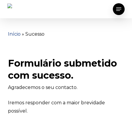
Skip
Menu
to
main
content
Início
»
Sucesso
Formulário submetido
com sucesso.
Agradecemos o seu contacto.
Iremos responder com a maior brevidade
possível.